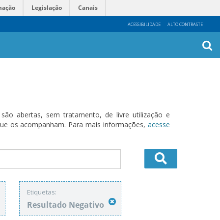
mação
Legislação
Canais
ACESSIBILIDADE
ALTO CONTRASTE
Busca
Avanç
o abertas, sem tratamento, de livre utilização e
s que os acompanham. Para mais informações,
acesse
Etiquetas:
Resultado Negativo