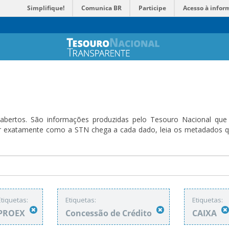
Simplifique!
Comunica BR
Participe
Acesso à infor
bertos. São informações produzidas pelo Tesouro Nacional que sã
ender exatamente como a STN chega a cada dado, leia os metadado
Etiquetas:
Etiquetas:
Etiquetas:
PROEX
Concessão de Crédito
CAIXA