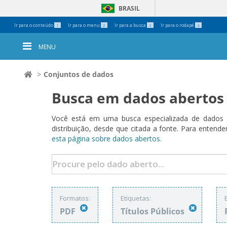
BRASIL
Ferramentas
Ir para o conteúdo
Ir para o menu
Ir para a busca
Ir para o rodapé
1
2
3
4
Pessoais
MENU
Conjuntos de dados
Busca em dados abertos
Você está em uma busca especializada de dados a
distribuição, desde que citada a fonte. Para ent
esta página sobre dados abertos.
Formatos:
Etiquetas:
PDF
Títulos Públicos