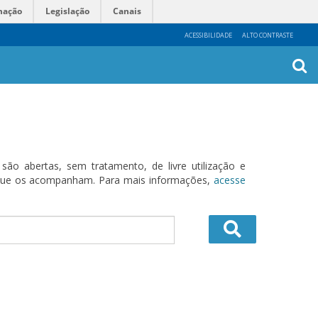
mação
Legislação
Canais
ACESSIBILIDADE
ALTO CONTRASTE
Busca
Avanç
o abertas, sem tratamento, de livre utilização e
s que os acompanham. Para mais informações,
acesse