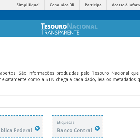
Simplifique!
Comunica BR
Participe
Acesso à infor
bertos. São informações produzidas pelo Tesouro Nacional que sã
ender exatamente como a STN chega a cada dado, leia os metadado
Etiquetas:
ública Federal
Banco Central