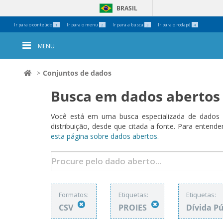
BRASIL
Ferramentas
Ir para o conteúdo
Ir para o menu
Ir para a busca
Ir para o rodapé
1
2
3
4
Pessoais
MENU
Conjuntos de dados
Busca em dados abertos
Você está em uma busca especializada de dados a
distribuição, desde que citada a fonte. Para ent
esta página sobre dados abertos.
Formatos:
Etiquetas:
Etiquetas:
CSV
PROIES
Dívida P