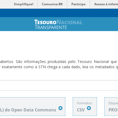
Simplifique!
Comunica BR
Participe
Acesso à infor
bertos. São informações produzidas pelo Tesouro Nacional que sã
ender exatamente como a STN chega a cada dado, leia os metadado
Formatos:
Etique
DbL) do Open Data Commons
CSV
PRO