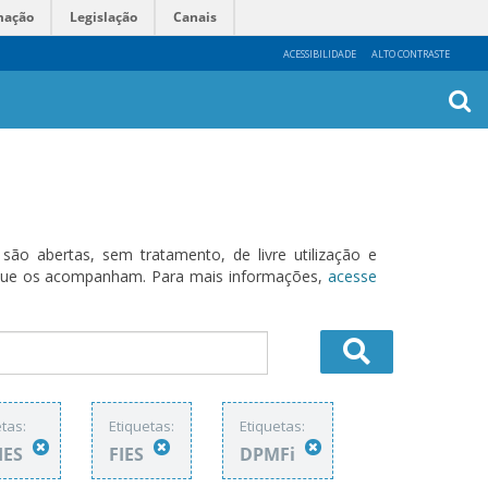
mação
Legislação
Canais
ACESSIBILIDADE
ALTO CONTRASTE
Busca
Avanç
o abertas, sem tratamento, de livre utilização e
s que os acompanham. Para mais informações,
acesse
tas:
Etiquetas:
Etiquetas:
IES
FIES
DPMFi