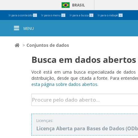
BRASIL
Ferramentas
Ir para o conteúdo
Ir para o menu
Ir para a busca
Ir para o rodapé
1
2
3
4
Pessoais
MENU
Conjuntos de dados
Busca em dados abertos
Você está em uma busca especializada de dados a
distribuição, desde que citada a fonte. Para ent
esta página sobre dados abertos.
Licenças:
Licença Aberta para Bases de Dados (O