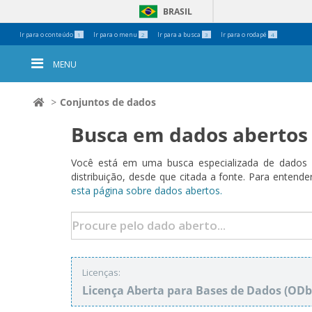
BRASIL
Ferramentas
Ir para o conteúdo
Ir para o menu
Ir para a busca
Ir para o rodapé
1
2
3
4
Pessoais
MENU
Conjuntos de dados
Busca em dados abertos
Você está em uma busca especializada de dados a
distribuição, desde que citada a fonte. Para ent
esta página sobre dados abertos.
Licenças:
Licença Aberta para Bases de Dados (O