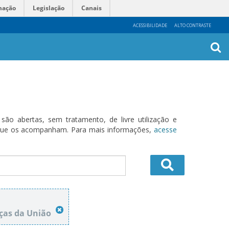
mação
Legislação
Canais
ACESSIBILIDADE
ALTO CONTRASTE
Busca
Avanç
o abertas, sem tratamento, de livre utilização e
s que os acompanham. Para mais informações,
acesse
ças da União