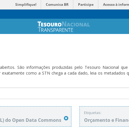
Simplifique!
Comunica BR
Participe
Acesso à infor
bertos. São informações produzidas pelo Tesouro Nacional que sã
ender exatamente como a STN chega a cada dado, leia os metadado
Etiquetas:
DbL) do Open Data Commons
Orçamento e Finan