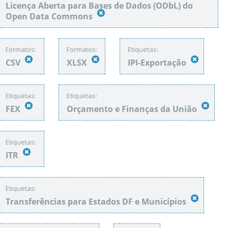
Licença Aberta para Bases de Dados (ODbL) do
Open Data Commons
Formatos:
Formatos:
Etiquetas:
CSV
XLSX
IPI-Exportação
Etiquetas:
Etiquetas:
FEX
Orçamento e Finanças da União
Etiquetas:
ITR
Etiquetas:
Transferências para Estados DF e Municípios