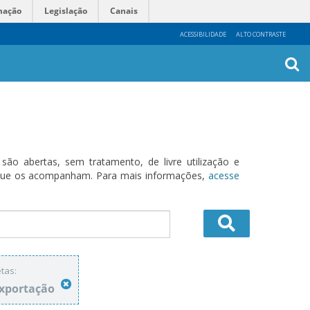
mação
Legislação
Canais
ACESSIBILIDADE
ALTO CONTRASTE
Busca
Avanç
o abertas, sem tratamento, de livre utilização e
s que os acompanham. Para mais informações,
acesse
tas:
Exportação