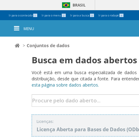
BRASIL
Ferramentas
Ir para o conteúdo
Ir para o menu
Ir para a busca
Ir para o rodapé
1
2
3
4
Pessoais
MENU
Conjuntos de dados
Busca em dados abertos
Você está em uma busca especializada de dados a
distribuição, desde que citada a fonte. Para ent
esta página sobre dados abertos.
Licenças:
Licença Aberta para Bases de Dados (O