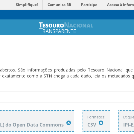
Simplifique!
Comunica BR
Participe
Acesso à infor
bertos. São informações produzidas pelo Tesouro Nacional que sã
ender exatamente como a STN chega a cada dado, leia os metadado
Formatos:
Etique
DbL) do Open Data Commons
CSV
IPI-