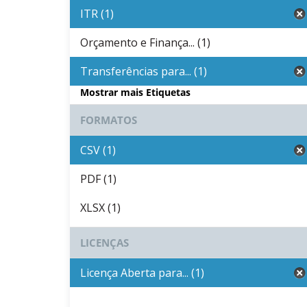
ITR (1)
Orçamento e Finança... (1)
Transferências para... (1)
Mostrar mais Etiquetas
FORMATOS
CSV (1)
PDF (1)
XLSX (1)
LICENÇAS
Licença Aberta para... (1)