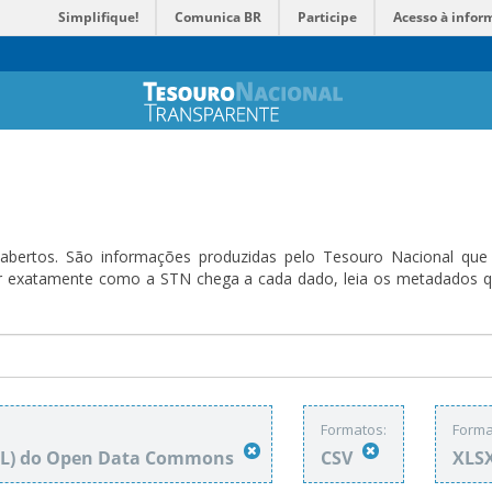
Simplifique!
Comunica BR
Participe
Acesso à infor
bertos. São informações produzidas pelo Tesouro Nacional que sã
ender exatamente como a STN chega a cada dado, leia os metadado
Formatos:
Forma
DbL) do Open Data Commons
CSV
XLS