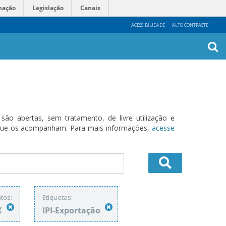
mação
Legislação
Canais
ACESSIBILIDADE
ALTO CONTRASTE
Busca
Avanç
o abertas, sem tratamento, de livre utilização e
s que os acompanham. Para mais informações,
acesse
tos:
Etiquetas:
X
IPI-Exportação