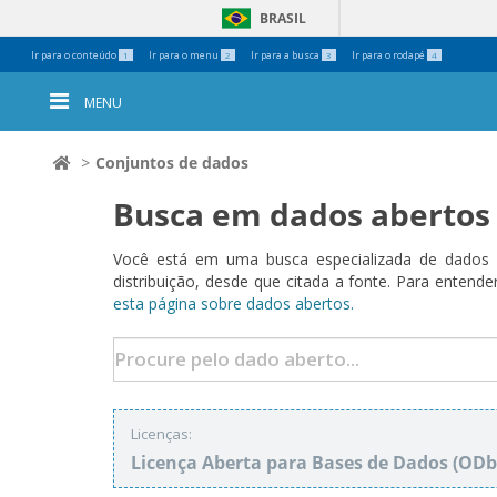
BRASIL
Ferramentas
Ir para o conteúdo
Ir para o menu
Ir para a busca
Ir para o rodapé
1
2
3
4
Pessoais
MENU
Conjuntos de dados
Busca em dados abertos
Você está em uma busca especializada de dados a
distribuição, desde que citada a fonte. Para ent
esta página sobre dados abertos.
Licenças:
Licença Aberta para Bases de Dados (O