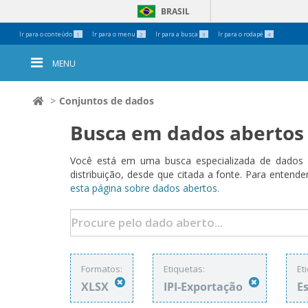
BRASIL
Ferramentas
Ir para o conteúdo
Ir para o menu
Ir para a busca
Ir para o rodapé
1
2
3
4
Pessoais
MENU
Conjuntos de dados
Busca em dados abertos
Você está em uma busca especializada de dados a
distribuição, desde que citada a fonte. Para ent
esta página sobre dados abertos.
Formatos:
Etiquetas:
Et
XLSX
IPI-Exportação
E