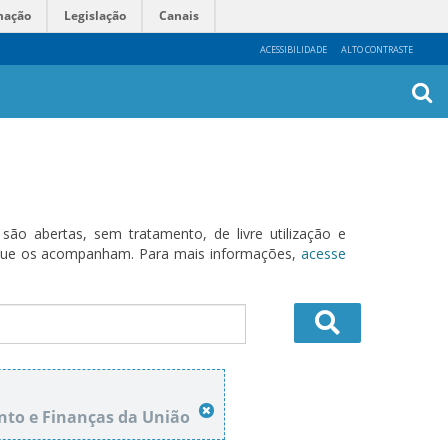
mação
Legislação
Canais
ACESSIBILIDADE
ALTO CONTRASTE
Busca
Avanç
o abertas, sem tratamento, de livre utilização e
s que os acompanham. Para mais informações,
acesse
to e Finanças da União