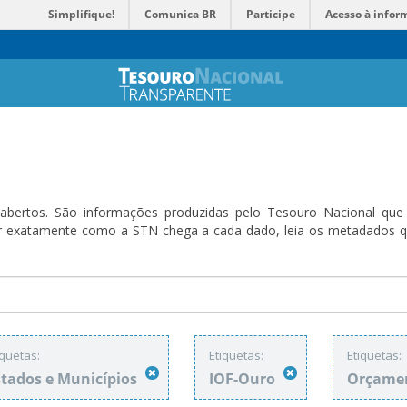
Simplifique!
Comunica BR
Participe
Acesso à infor
bertos. São informações produzidas pelo Tesouro Nacional que sã
ender exatamente como a STN chega a cada dado, leia os metadado
iquetas:
Etiquetas:
Etiquetas:
stados e Municípios
IOF-Ouro
Orçamen