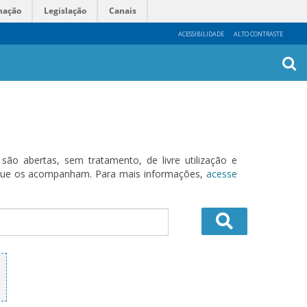
mação
Legislação
Canais
ACESSIBILIDADE
ALTO CONTRASTE
Busca
Avanç
o abertas, sem tratamento, de livre utilização e
s que os acompanham. Para mais informações,
acesse