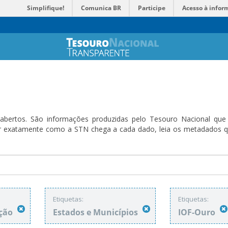
Simplifique!
Comunica BR
Participe
Acesso à infor
bertos. São informações produzidas pelo Tesouro Nacional que sã
ender exatamente como a STN chega a cada dado, leia os metadado
Etiquetas:
Etiquetas:
ação
Estados e Municípios
IOF-Ouro