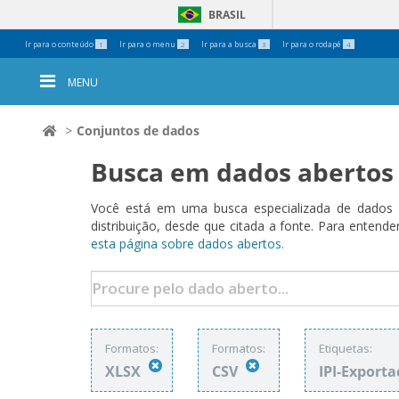
BRASIL
Ferramentas
Ir para o conteúdo
Ir para o menu
Ir para a busca
Ir para o rodapé
1
2
3
4
Pessoais
MENU
Conjuntos de dados
Busca em dados abertos
Você está em uma busca especializada de dados a
distribuição, desde que citada a fonte. Para ent
esta página sobre dados abertos.
Formatos:
Formatos:
Etiquetas:
XLSX
CSV
IPI-Export