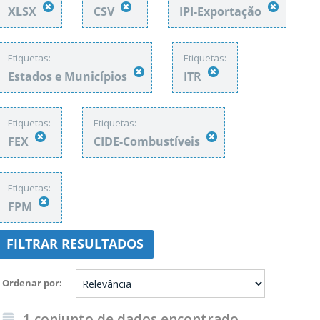
XLSX
CSV
IPI-Exportação
Etiquetas:
Etiquetas:
Estados e Municípios
ITR
Etiquetas:
Etiquetas:
FEX
CIDE-Combustíveis
Etiquetas:
FPM
FILTRAR RESULTADOS
Ordenar por
1 conjunto de dados encontrado