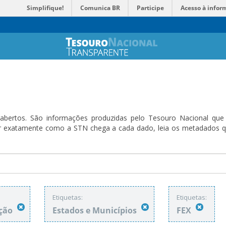
Simplifique!
Comunica BR
Participe
Acesso à infor
bertos. São informações produzidas pelo Tesouro Nacional que sã
ender exatamente como a STN chega a cada dado, leia os metadado
Etiquetas:
Etiquetas:
ação
Estados e Municípios
FEX