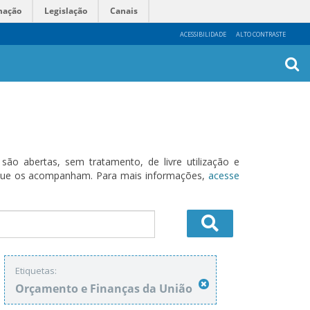
mação
Legislação
Canais
ACESSIBILIDADE
ALTO CONTRASTE
Busca
Avanç
o abertas, sem tratamento, de livre utilização e
s que os acompanham. Para mais informações,
acesse
Etiquetas:
Orçamento e Finanças da União