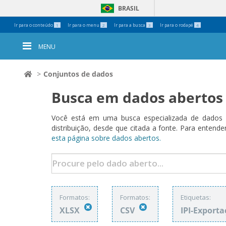
BRASIL
Ferramentas
Ir para o conteúdo
Ir para o menu
Ir para a busca
Ir para o rodapé
1
2
3
4
Pessoais
MENU
Conjuntos de dados
Busca em dados abertos
Você está em uma busca especializada de dados a
distribuição, desde que citada a fonte. Para ent
esta página sobre dados abertos.
Formatos:
Formatos:
Etiquetas:
XLSX
CSV
IPI-Export