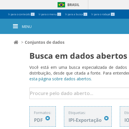
BRASIL
Ferramentas
Ir para o conteúdo
Ir para o menu
Ir para a busca
Ir para o rodapé
1
2
3
4
Pessoais
MENU
Conjuntos de dados
Busca em dados abertos
Você está em uma busca especializada de dados a
distribuição, desde que citada a fonte. Para ent
esta página sobre dados abertos.
Formatos:
Etiquetas:
Et
PDF
IPI-Exportação
I