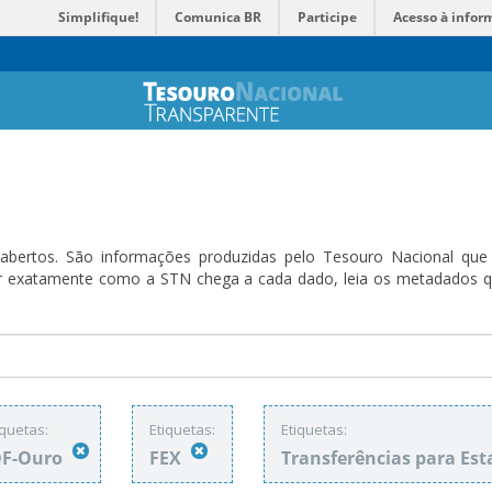
Simplifique!
Comunica BR
Participe
Acesso à infor
bertos. São informações produzidas pelo Tesouro Nacional que sã
ender exatamente como a STN chega a cada dado, leia os metadado
iquetas:
Etiquetas:
Etiquetas:
OF-Ouro
FEX
Transferências para Es