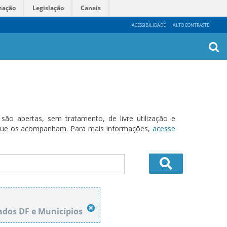
mação
Legislação
Canais
ACESSIBILIDADE
ALTO CONTRASTE
Busca
Avanç
o abertas, sem tratamento, de livre utilização e
s que os acompanham. Para mais informações,
acesse
tados DF e Municípios