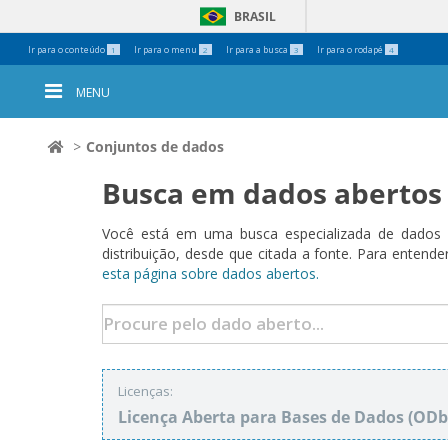
BRASIL
Ferramentas
Ir para o conteúdo
Ir para o menu
Ir para a busca
Ir para o rodapé
1
2
3
4
Pessoais
MENU
Conjuntos de dados
Busca em dados abertos
Você está em uma busca especializada de dados a
distribuição, desde que citada a fonte. Para ent
esta página sobre dados abertos.
Licenças:
Licença Aberta para Bases de Dados (O