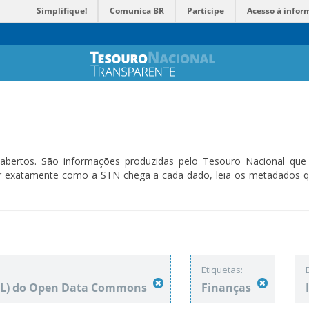
Simplifique!
Comunica BR
Participe
Acesso à infor
bertos. São informações produzidas pelo Tesouro Nacional que sã
ender exatamente como a STN chega a cada dado, leia os metadado
Etiquetas:
DbL) do Open Data Commons
Finanças