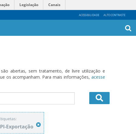
mação
Legislação
Canais
ACESSIBILIDADE
ALTO CONTRASTE
Busca
Avanç
o abertas, sem tratamento, de livre utilização e
s que os acompanham. Para mais informações,
acesse
Etiquetas:
IPI-Exportação