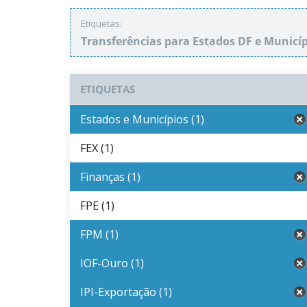
Etiquetas:
Transferências para Estados DF e Municí
ETIQUETAS
Estados e Municípios (1)
FEX (1)
Finanças (1)
FPE (1)
FPM (1)
IOF-Ouro (1)
IPI-Exportação (1)