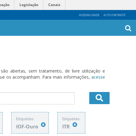
mação
Legislação
Canais
ACESSIBILIDADE
ALTO CONTRASTE
Busca
Avanç
o abertas, sem tratamento, de livre utilização e
s que os acompanham. Para mais informações,
acesse
Etiquetas:
Etiquetas:
IOF-Ouro
ITR