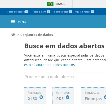
BRASIL
Ferramentas
Ir para o conteúdo
Ir para o menu
Ir para a busca
Ir para o rodapé
1
2
3
4
Pessoais
MENU
Conjuntos de dados
Busca em dados abertos
Você está em uma busca especializada de dados a
distribuição, desde que citada a fonte. Para ent
esta página sobre dados abertos.
Formatos:
Formatos:
Etiquetas:
XLSX
PDF
Finanças