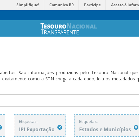
Simplifique!
Comunica BR
Participe
Acesso à infor
bertos. São informações produzidas pelo Tesouro Nacional que sã
ender exatamente como a STN chega a cada dado, leia os metadado
Etiquetas:
Etiquetas:
IPI-Exportação
Estados e Municípios