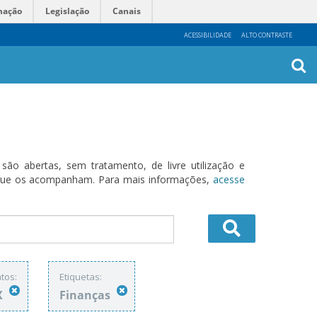
mação
Legislação
Canais
ACESSIBILIDADE
ALTO CONTRASTE
Busca
Avanç
o abertas, sem tratamento, de livre utilização e
s que os acompanham. Para mais informações,
acesse
tos:
Etiquetas:
X
Finanças