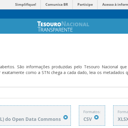
Simplifique!
Comunica BR
Participe
Acesso à infor
bertos. São informações produzidas pelo Tesouro Nacional que sã
ender exatamente como a STN chega a cada dado, leia os metadado
Formatos:
Forma
DbL) do Open Data Commons
CSV
XLS