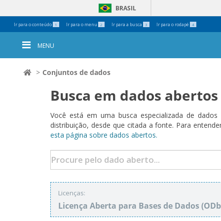
BRASIL
Ferramentas
Ir para o conteúdo
Ir para o menu
Ir para a busca
Ir para o rodapé
1
2
3
4
Pessoais
MENU
Conjuntos de dados
Busca em dados abertos
Você está em uma busca especializada de dados a
distribuição, desde que citada a fonte. Para ent
esta página sobre dados abertos.
Licenças:
Licença Aberta para Bases de Dados (O