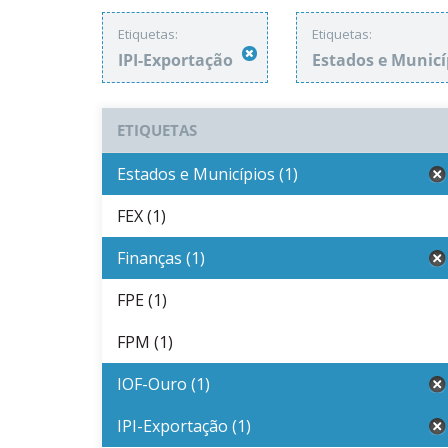
Etiquetas:
Etiquetas:
IPI-Exportação
Estados e Munic
ETIQUETAS
Estados e Municípios (1)
FEX (1)
Finanças (1)
FPE (1)
FPM (1)
IOF-Ouro (1)
IPI-Exportação (1)