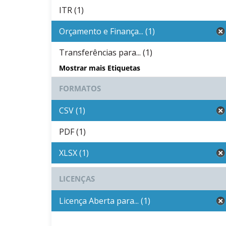
ITR (1)
Orçamento e Finança... (1)
Transferências para... (1)
Mostrar mais Etiquetas
FORMATOS
CSV (1)
PDF (1)
XLSX (1)
LICENÇAS
Licença Aberta para... (1)