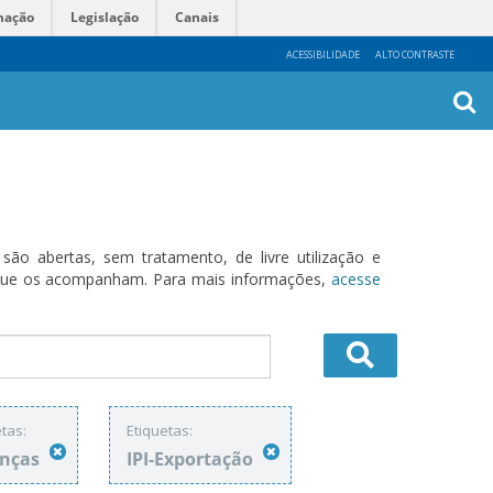
mação
Legislação
Canais
ACESSIBILIDADE
ALTO CONTRASTE
Busca
Avanç
o abertas, sem tratamento, de livre utilização e
s que os acompanham. Para mais informações,
acesse
tas:
Etiquetas:
anças
IPI-Exportação