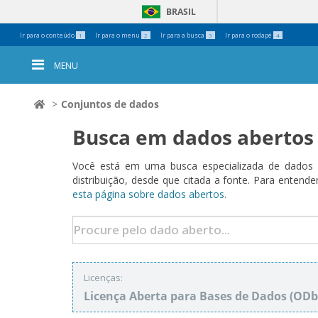
BRASIL
Ferramentas
Ir para o conteúdo
Ir para o menu
Ir para a busca
Ir para o rodapé
1
2
3
4
Pessoais
MENU
Conjuntos de dados
Busca em dados abertos
Você está em uma busca especializada de dados a
distribuição, desde que citada a fonte. Para ent
esta página sobre dados abertos.
Licenças:
Licença Aberta para Bases de Dados (O