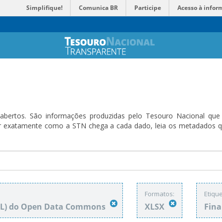
Simplifique!
Comunica BR
Participe
Acesso à infor
bertos. São informações produzidas pelo Tesouro Nacional que sã
ender exatamente como a STN chega a cada dado, leia os metadado
Formatos:
Etique
DbL) do Open Data Commons
XLSX
Fin