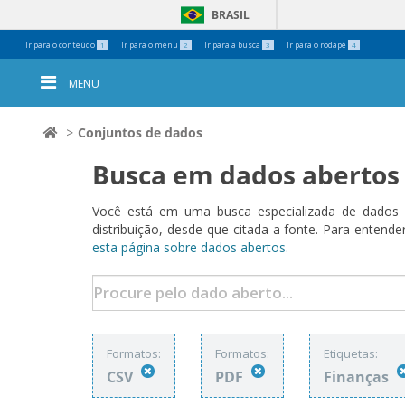
BRASIL
Ferramentas
Ir para o conteúdo
Ir para o menu
Ir para a busca
Ir para o rodapé
1
2
3
4
Pessoais
MENU
Conjuntos de dados
Busca em dados abertos
Você está em uma busca especializada de dados a
distribuição, desde que citada a fonte. Para ent
esta página sobre dados abertos.
Formatos:
Formatos:
Etiquetas:
CSV
PDF
Finanças