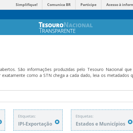
Simplifique!
Comunica BR
Participe
Acesso à infor
bertos. São informações produzidas pelo Tesouro Nacional que sã
ender exatamente como a STN chega a cada dado, leia os metadado
Etiquetas:
Etiquetas:
IPI-Exportação
Estados e Municípios