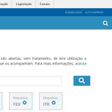
mação
Legislação
Canais
ACESSIBILIDADE
ALTO CONTRASTE
Busca
Avanç
o abertas, sem tratamento, de livre utilização e
s que os acompanham. Para mais informações,
acesse
Etiquetas:
Etiquetas:
FEX
ITR