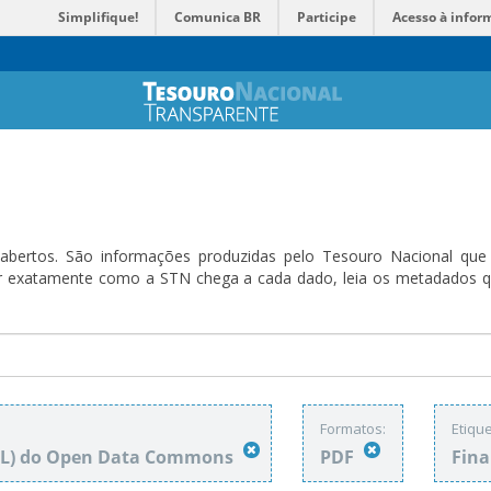
Simplifique!
Comunica BR
Participe
Acesso à infor
bertos. São informações produzidas pelo Tesouro Nacional que sã
ender exatamente como a STN chega a cada dado, leia os metadado
Formatos:
Etique
DbL) do Open Data Commons
PDF
Fin