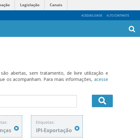
mação
Legislação
Canais
ACESSIBILIDADE
ALTO CONTRASTE
Busca
Avanç
o abertas, sem tratamento, de livre utilização e
s que os acompanham. Para mais informações,
acesse
tas:
Etiquetas:
anças
IPI-Exportação