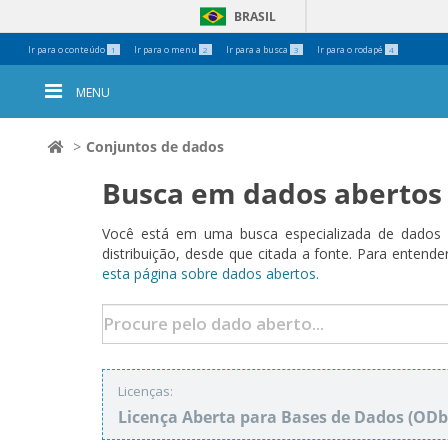
BRASIL
Ferramentas
Ir para o conteúdo
Ir para o menu
Ir para a busca
Ir para o rodapé
1
2
3
4
Pessoais
MENU
Conjuntos de dados
Busca em dados abertos
Você está em uma busca especializada de dados a
distribuição, desde que citada a fonte. Para ent
esta página sobre dados abertos.
Licenças:
Licença Aberta para Bases de Dados (O