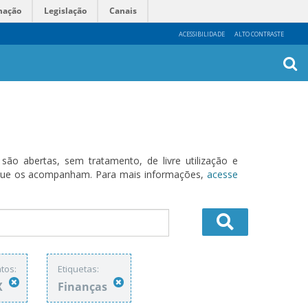
mação
Legislação
Canais
ACESSIBILIDADE
ALTO CONTRASTE
Busca
Avanç
o abertas, sem tratamento, de livre utilização e
s que os acompanham. Para mais informações,
acesse
tos:
Etiquetas:
X
Finanças