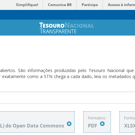
Simplifique!
Comunica BR
Participe
Acesso à infor
bertos. São informações produzidas pelo Tesouro Nacional que sã
ender exatamente como a STN chega a cada dado, leia os metadado
Formatos:
Forma
DbL) do Open Data Commons
PDF
XLS