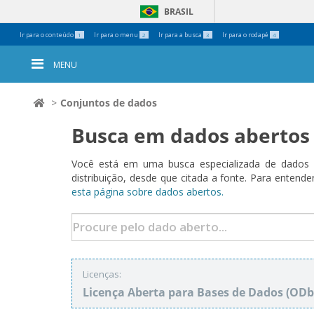
BRASIL
Ferramentas
Ir para o conteúdo
Ir para o menu
Ir para a busca
Ir para o rodapé
1
2
3
4
Pessoais
MENU
Conjuntos de dados
Busca em dados abertos
Você está em uma busca especializada de dados a
distribuição, desde que citada a fonte. Para ent
esta página sobre dados abertos.
Licenças:
Licença Aberta para Bases de Dados (O