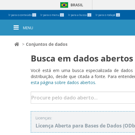
BRASIL
Ferramentas
Ir para o conteúdo
Ir para o menu
Ir para a busca
Ir para o rodapé
1
2
3
4
Pessoais
MENU
Conjuntos de dados
Busca em dados abertos
Você está em uma busca especializada de dados a
distribuição, desde que citada a fonte. Para ent
esta página sobre dados abertos.
Licenças:
Licença Aberta para Bases de Dados (O