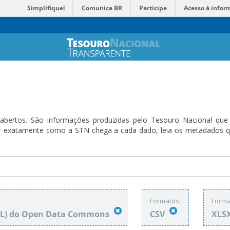
Simplifique!
Comunica BR
Participe
Acesso à infor
bertos. São informações produzidas pelo Tesouro Nacional que sã
ender exatamente como a STN chega a cada dado, leia os metadado
Formatos:
Forma
DbL) do Open Data Commons
CSV
XLS