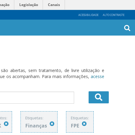
mação
Legislação
Canais
ACESSIBILIDADE
ALTO CONTRASTE
Busca
Avanç
o abertas, sem tratamento, de livre utilização e
s que os acompanham. Para mais informações,
acesse
tos:
Etiquetas:
Etiquetas:
X
Finanças
FPE