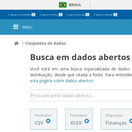
BRASIL
Ferramentas
Ir para o conteúdo
Ir para o menu
Ir para a busca
Ir para o rodapé
1
2
3
4
Pessoais
MENU
Conjuntos de dados
Busca em dados abertos
Você está em uma busca especializada de dados a
distribuição, desde que citada a fonte. Para ent
esta página sobre dados abertos.
Formatos:
Formatos:
Etiquetas:
CSV
XLSX
Finanças