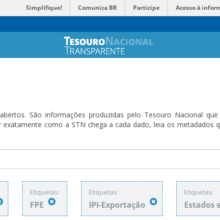
Simplifique!
Comunica BR
Participe
Acesso à infor
bertos. São informações produzidas pelo Tesouro Nacional que sã
ender exatamente como a STN chega a cada dado, leia os metadado
Etiquetas:
Etiquetas:
Etiquetas:
FPE
IPI-Exportação
Estados 