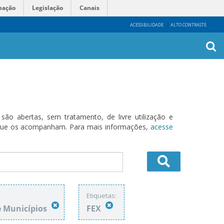
mação
Legislação
Canais
ACESSIBILIDADE
ALTO CONTRASTE
Busca
Avanç
o abertas, sem tratamento, de livre utilização e
s que os acompanham. Para mais informações,
acesse
Etiquetas:
e Municípios
FEX