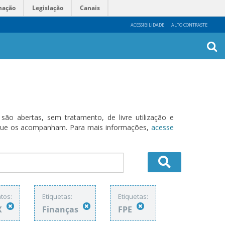
mação
Legislação
Canais
ACESSIBILIDADE
ALTO CONTRASTE
Busca
Avanç
o abertas, sem tratamento, de livre utilização e
s que os acompanham. Para mais informações,
acesse
tos:
Etiquetas:
Etiquetas:
X
Finanças
FPE