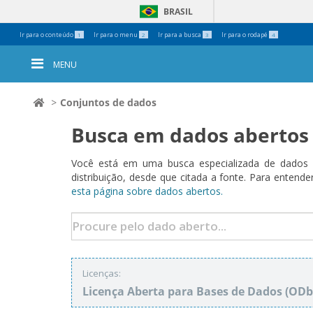
BRASIL
Ferramentas
Ir para o conteúdo
Ir para o menu
Ir para a busca
Ir para o rodapé
1
2
3
4
Pessoais
MENU
Conjuntos de dados
Busca em dados abertos
Você está em uma busca especializada de dados a
distribuição, desde que citada a fonte. Para ent
esta página sobre dados abertos.
Licenças:
Licença Aberta para Bases de Dados (O