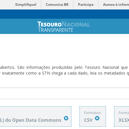
Simplifique!
Comunica BR
Participe
Acesso à infor
bertos. São informações produzidas pelo Tesouro Nacional que sã
ender exatamente como a STN chega a cada dado, leia os metadado
Formatos:
Forma
DbL) do Open Data Commons
CSV
XLS