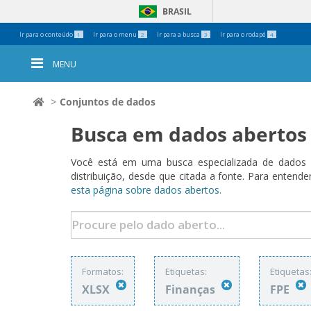
BRASIL
Ferramentas
Ir para o conteúdo
Ir para o menu
Ir para a busca
Ir para o rodapé
1
2
3
4
Pessoais
MENU
Conjuntos de dados
Busca em dados abertos
Você está em uma busca especializada de dados a
distribuição, desde que citada a fonte. Para ent
esta página sobre dados abertos.
Formatos:
Etiquetas:
Etiquetas
XLSX
Finanças
FPE