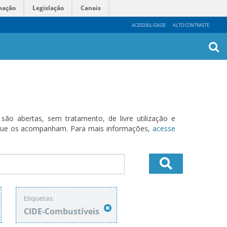
mação
Legislação
Canais
ACESSIBILIDADE
ALTO CONTRASTE
Busca
Avanç
o abertas, sem tratamento, de livre utilização e
s que os acompanham. Para mais informações,
acesse
Etiquetas:
CIDE-Combustíveis