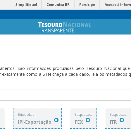
Simplifique!
Comunica BR
Participe
Acesso à infor
bertos. São informações produzidas pelo Tesouro Nacional que sã
ender exatamente como a STN chega a cada dado, leia os metadado
:
Etiquetas:
Etiquetas:
Etiquetas:
IPI-Exportação
FEX
ITR