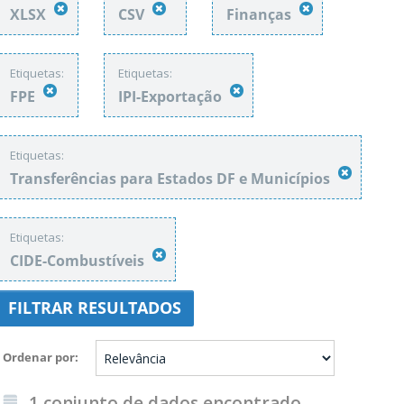
XLSX
CSV
Finanças
Etiquetas:
Etiquetas:
FPE
IPI-Exportação
Etiquetas:
Transferências para Estados DF e Municípios
Etiquetas:
CIDE-Combustíveis
FILTRAR RESULTADOS
Ordenar por
1 conjunto de dados encontrado