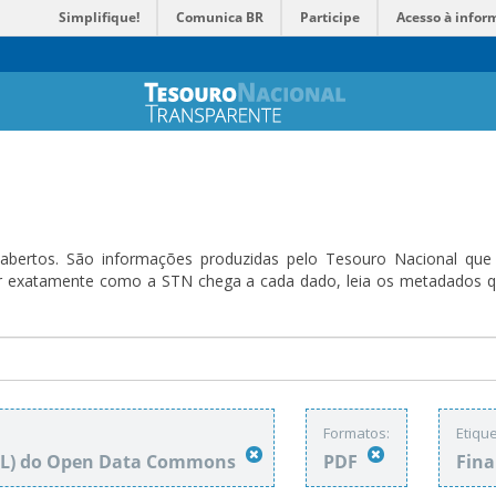
Simplifique!
Comunica BR
Participe
Acesso à infor
bertos. São informações produzidas pelo Tesouro Nacional que sã
ender exatamente como a STN chega a cada dado, leia os metadado
Formatos:
Etique
DbL) do Open Data Commons
PDF
Fin