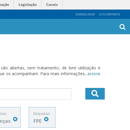
mação
Legislação
Canais
ACESSIBILIDADE
ALTO CONTRASTE
Busca
Avanç
o abertas, sem tratamento, de livre utilização e
s que os acompanham. Para mais informações,
acesse
tas:
Etiquetas:
anças
FPE