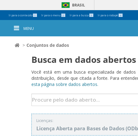
BRASIL
Ferramentas
Ir para o conteúdo
Ir para o menu
Ir para a busca
Ir para o rodapé
1
2
3
4
Pessoais
MENU
Conjuntos de dados
Busca em dados abertos
Você está em uma busca especializada de dados a
distribuição, desde que citada a fonte. Para ent
esta página sobre dados abertos.
Licenças:
Licença Aberta para Bases de Dados (O