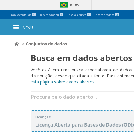
BRASIL
Ferramentas
Ir para o conteúdo
Ir para o menu
Ir para a busca
Ir para o rodapé
1
2
3
4
Pessoais
MENU
Conjuntos de dados
Busca em dados abertos
Você está em uma busca especializada de dados a
distribuição, desde que citada a fonte. Para ent
esta página sobre dados abertos.
Licenças:
Licença Aberta para Bases de Dados (O