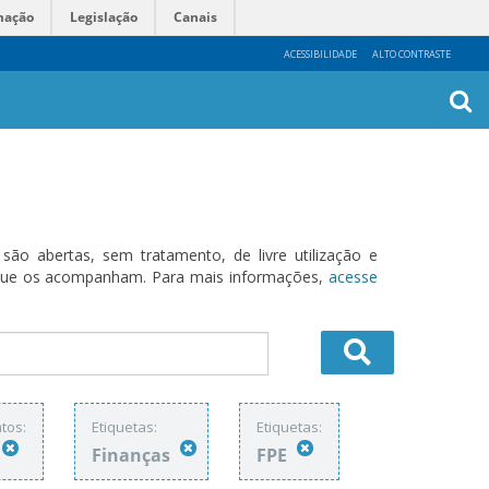
mação
Legislação
Canais
ACESSIBILIDADE
ALTO CONTRASTE
Busca
Avanç
o abertas, sem tratamento, de livre utilização e
s que os acompanham. Para mais informações,
acesse
tos:
Etiquetas:
Etiquetas:
Finanças
FPE