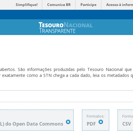
Simplifique!
Comunica BR
Participe
Acesso à infor
bertos. São informações produzidas pelo Tesouro Nacional que sã
ender exatamente como a STN chega a cada dado, leia os metadado
Formatos:
Forma
DbL) do Open Data Commons
PDF
CSV