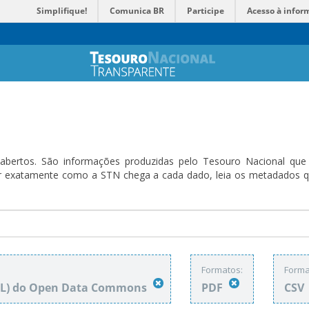
Simplifique!
Comunica BR
Participe
Acesso à infor
bertos. São informações produzidas pelo Tesouro Nacional que sã
ender exatamente como a STN chega a cada dado, leia os metadado
Formatos:
Forma
DbL) do Open Data Commons
PDF
CSV