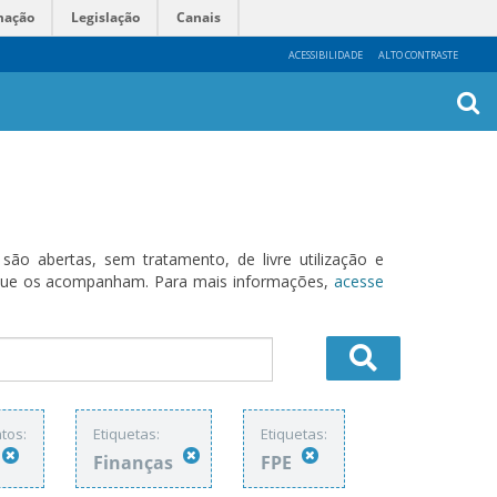
mação
Legislação
Canais
ACESSIBILIDADE
ALTO CONTRASTE
Busca
Avanç
o abertas, sem tratamento, de livre utilização e
s que os acompanham. Para mais informações,
acesse
tos:
Etiquetas:
Etiquetas:
Finanças
FPE