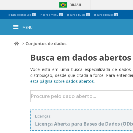
BRASIL
Ferramentas
Ir para o conteúdo
Ir para o menu
Ir para a busca
Ir para o rodapé
1
2
3
4
Pessoais
MENU
Conjuntos de dados
Busca em dados abertos
Você está em uma busca especializada de dados a
distribuição, desde que citada a fonte. Para ent
esta página sobre dados abertos.
Licenças:
Licença Aberta para Bases de Dados (O