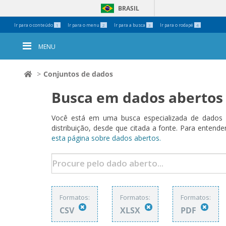
BRASIL
Ferramentas
Ir para o conteúdo
Ir para o menu
Ir para a busca
Ir para o rodapé
1
2
3
4
Pessoais
MENU
Conjuntos de dados
Busca em dados abertos
Você está em uma busca especializada de dados a
distribuição, desde que citada a fonte. Para ent
esta página sobre dados abertos.
Formatos:
Formatos:
Formatos:
CSV
XLSX
PDF