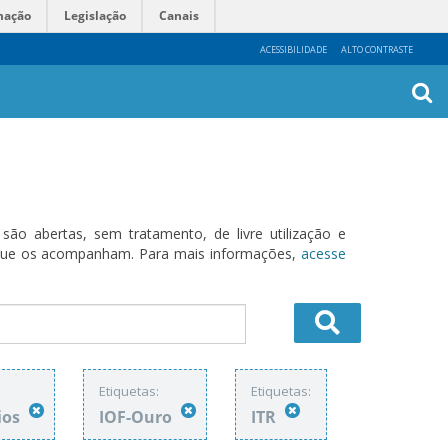
mação
Legislação
Canais
ACESSIBILIDADE
ALTO CONTRASTE
Busca
Avanç
o abertas, sem tratamento, de livre utilização e
s que os acompanham. Para mais informações,
acesse
Etiquetas:
Etiquetas:
ios
IOF-Ouro
ITR