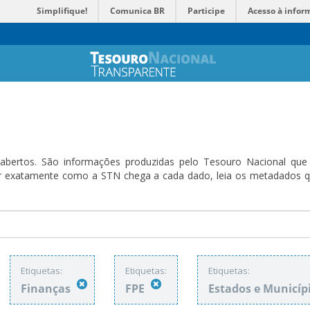
Simplifique!
Comunica BR
Participe
Acesso à infor
bertos. São informações produzidas pelo Tesouro Nacional que sã
ender exatamente como a STN chega a cada dado, leia os metadado
Etiquetas:
Etiquetas:
Etiquetas:
Finanças
FPE
Estados e Municíp