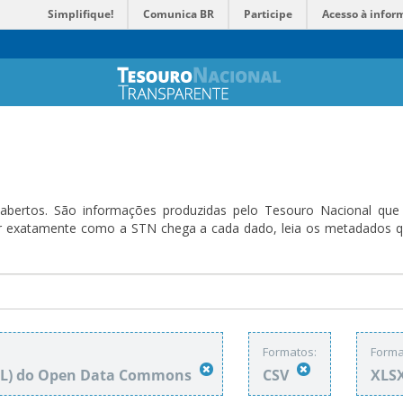
Simplifique!
Comunica BR
Participe
Acesso à infor
bertos. São informações produzidas pelo Tesouro Nacional que sã
ender exatamente como a STN chega a cada dado, leia os metadado
Formatos:
Forma
DbL) do Open Data Commons
CSV
XLS