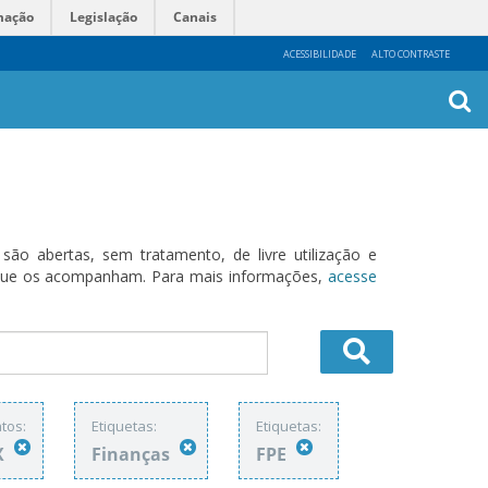
mação
Legislação
Canais
ACESSIBILIDADE
ALTO CONTRASTE
Busca
Avanç
o abertas, sem tratamento, de livre utilização e
s que os acompanham. Para mais informações,
acesse
tos:
Etiquetas:
Etiquetas:
X
Finanças
FPE