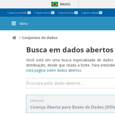
BRASIL
Ferramentas
Ir para o conteúdo
Ir para o menu
Ir para a busca
Ir para o rodapé
1
2
3
4
Pessoais
MENU
Conjuntos de dados
Busca em dados abertos
Você está em uma busca especializada de dados a
distribuição, desde que citada a fonte. Para ent
esta página sobre dados abertos.
Licenças:
Licença Aberta para Bases de Dados (O