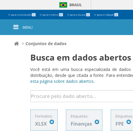
BRASIL
Ferramentas
Ir para o conteúdo
Ir para o menu
Ir para a busca
Ir para o rodapé
1
2
3
4
Pessoais
MENU
Conjuntos de dados
Busca em dados abertos
Você está em uma busca especializada de dados a
distribuição, desde que citada a fonte. Para ent
esta página sobre dados abertos.
Formatos:
Etiquetas:
Etiquetas
XLSX
Finanças
FPE