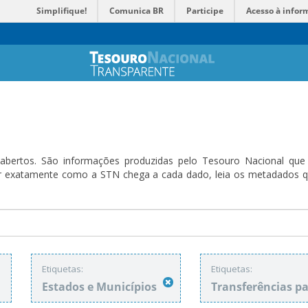
Simplifique!
Comunica BR
Participe
Acesso à infor
bertos. São informações produzidas pelo Tesouro Nacional que sã
ender exatamente como a STN chega a cada dado, leia os metadado
:
Etiquetas:
Etiquetas:
Estados e Municípios
Transferências p