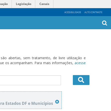
mação
Legislação
Canais
ACESSIBILIDADE
ALTO CONTRASTE
Busca
Avanç
o abertas, sem tratamento, de livre utilização e
s que os acompanham. Para mais informações,
acesse
ara Estados DF e Municípios