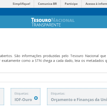
Simplifique!
Comunica BR
Participe
Acesso à infor
bertos. São informações produzidas pelo Tesouro Nacional que sã
ender exatamente como a STN chega a cada dado, leia os metadado
:
Etiquetas:
Etiquetas:
IOF-Ouro
Orçamento e Finanças da Un