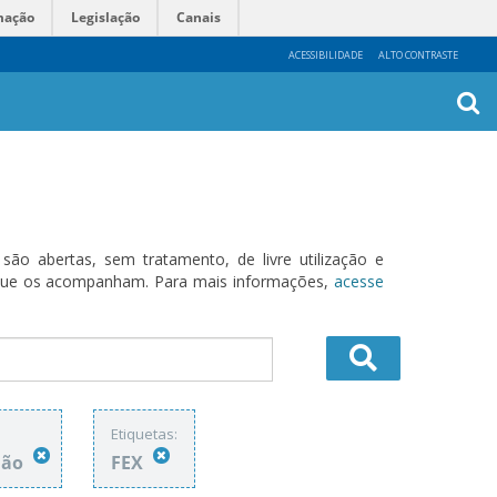
mação
Legislação
Canais
ACESSIBILIDADE
ALTO CONTRASTE
Busca
Avanç
o abertas, sem tratamento, de livre utilização e
s que os acompanham. Para mais informações,
acesse
Etiquetas:
ião
FEX