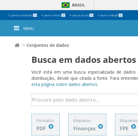
BRASIL
Ferramentas
Ir para o conteúdo
Ir para o menu
Ir para a busca
Ir para o rodapé
1
2
3
4
Pessoais
MENU
Conjuntos de dados
Busca em dados abertos
Você está em uma busca especializada de dados a
distribuição, desde que citada a fonte. Para ent
esta página sobre dados abertos.
Formatos:
Etiquetas:
Etiquetas
PDF
Finanças
FPE