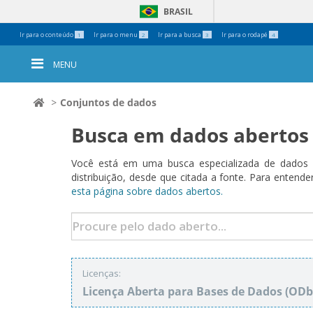
BRASIL
Ferramentas
Ir para o conteúdo
Ir para o menu
Ir para a busca
Ir para o rodapé
1
2
3
4
Pessoais
MENU
Conjuntos de dados
Busca em dados abertos
Você está em uma busca especializada de dados a
distribuição, desde que citada a fonte. Para ent
esta página sobre dados abertos.
Licenças:
Licença Aberta para Bases de Dados (O