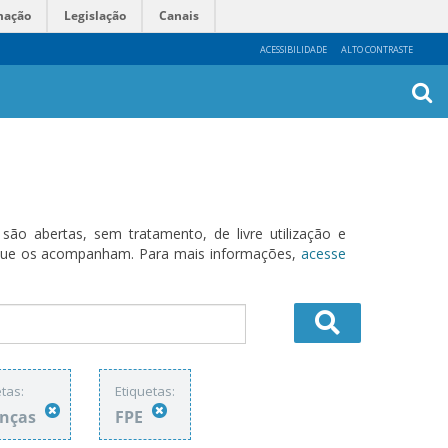
mação
Legislação
Canais
ACESSIBILIDADE
ALTO CONTRASTE
Busca
Avanç
o abertas, sem tratamento, de livre utilização e
s que os acompanham. Para mais informações,
acesse
tas:
Etiquetas:
anças
FPE