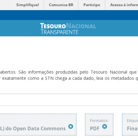
Simplifique!
Comunica BR
Participe
Acesso à infor
bertos. São informações produzidas pelo Tesouro Nacional que sã
ender exatamente como a STN chega a cada dado, leia os metadado
Formatos:
Etique
DbL) do Open Data Commons
PDF
Fin