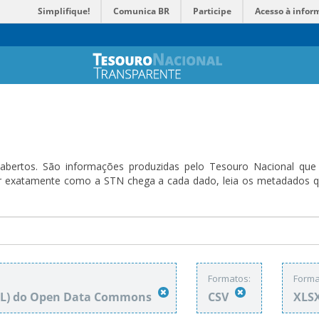
Simplifique!
Comunica BR
Participe
Acesso à infor
bertos. São informações produzidas pelo Tesouro Nacional que sã
ender exatamente como a STN chega a cada dado, leia os metadado
Formatos:
Forma
DbL) do Open Data Commons
CSV
XLS