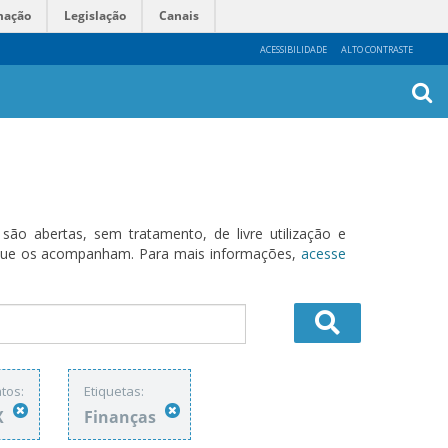
mação
Legislação
Canais
ACESSIBILIDADE
ALTO CONTRASTE
Busca
Avanç
o abertas, sem tratamento, de livre utilização e
s que os acompanham. Para mais informações,
acesse
tos:
Etiquetas:
X
Finanças