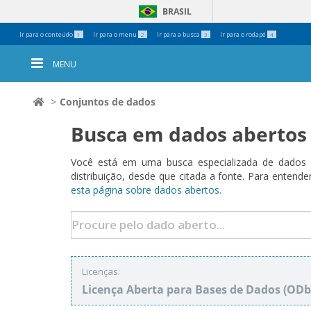
BRASIL
Ferramentas
Ir para o conteúdo
Ir para o menu
Ir para a busca
Ir para o rodapé
1
2
3
4
Pessoais
MENU
Conjuntos de dados
Busca em dados abertos
Você está em uma busca especializada de dados a
distribuição, desde que citada a fonte. Para ent
esta página sobre dados abertos.
Licenças:
Licença Aberta para Bases de Dados (O