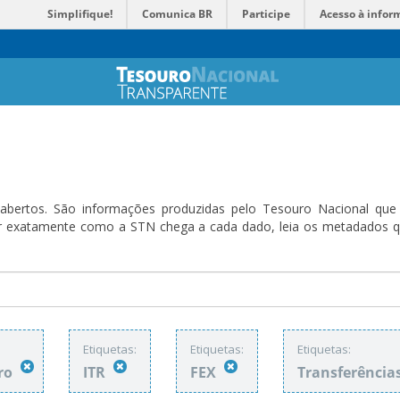
Simplifique!
Comunica BR
Participe
Acesso à infor
bertos. São informações produzidas pelo Tesouro Nacional que sã
ender exatamente como a STN chega a cada dado, leia os metadado
:
Etiquetas:
Etiquetas:
Etiquetas:
ro
ITR
FEX
Transferência