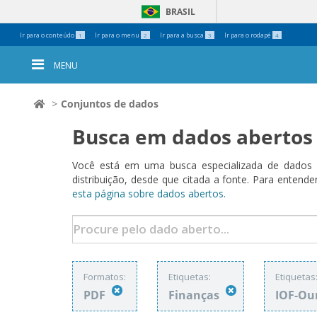
BRASIL
Ferramentas
Ir para o conteúdo
Ir para o menu
Ir para a busca
Ir para o rodapé
1
2
3
4
Pessoais
MENU
Conjuntos de dados
Busca em dados abertos
Você está em uma busca especializada de dados a
distribuição, desde que citada a fonte. Para ent
esta página sobre dados abertos.
Formatos:
Etiquetas:
Etiquetas
PDF
Finanças
IOF-Ou