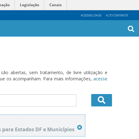
mação
Legislação
Canais
ACESSIBILIDADE
ALTO CONTRASTE
Busca
Avanç
o abertas, sem tratamento, de livre utilização e
s que os acompanham. Para mais informações,
acesse
s para Estados DF e Municípios