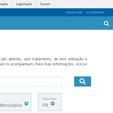
mação
Legislação
Canais
ACESSIBILIDADE
ALTO CONTRASTE
Busca
Avanç
o abertas, sem tratamento, de livre utilização e
s que os acompanham. Para mais informações,
acesse
Etiquetas:
e Municípios
ITR