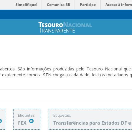
Simplifique!
Comunica BR
Participe
Acesso à infor
bertos. São informações produzidas pelo Tesouro Nacional que sã
ender exatamente como a STN chega a cada dado, leia os metadado
Etiquetas:
Etiquetas:
FEX
Transferências para Estados DF 