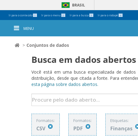
BRASIL
Ferramentas
Ir para o conteúdo
Ir para o menu
Ir para a busca
Ir para o rodapé
1
2
3
4
Pessoais
MENU
Conjuntos de dados
Busca em dados abertos
Você está em uma busca especializada de dados a
distribuição, desde que citada a fonte. Para ent
esta página sobre dados abertos.
Formatos:
Formatos:
Etiquetas:
CSV
PDF
Finanças