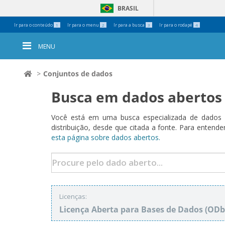
BRASIL
Ferramentas
Ir para o conteúdo
Ir para o menu
Ir para a busca
Ir para o rodapé
1
2
3
4
Pessoais
MENU
Conjuntos de dados
Busca em dados abertos
Você está em uma busca especializada de dados a
distribuição, desde que citada a fonte. Para ent
esta página sobre dados abertos.
Licenças:
Licença Aberta para Bases de Dados (O