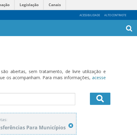
mação
Legislação
Canais
ACESSIBILIDADE
ALTO CONTRASTE
Busca
Avanç
o abertas, sem tratamento, de livre utilização e
s que os acompanham. Para mais informações,
acesse
tas:
sferências Para Municípios