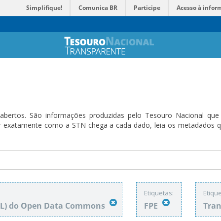
Simplifique!
Comunica BR
Participe
Acesso à infor
bertos. São informações produzidas pelo Tesouro Nacional que sã
ender exatamente como a STN chega a cada dado, leia os metadado
Etiquetas:
Etique
DbL) do Open Data Commons
FPE
Tran