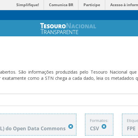
Simplifique!
Comunica BR
Participe
Acesso à infor
bertos. São informações produzidas pelo Tesouro Nacional que sã
ender exatamente como a STN chega a cada dado, leia os metadado
Formatos:
Etique
DbL) do Open Data Commons
CSV
FPE