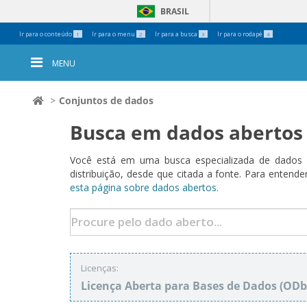
BRASIL
Ferramentas
Ir para o conteúdo
Ir para o menu
Ir para a busca
Ir para o rodapé
1
2
3
4
Pessoais
MENU
Conjuntos de dados
Busca em dados abertos
Você está em uma busca especializada de dados a
distribuição, desde que citada a fonte. Para ent
esta página sobre dados abertos.
Licenças:
Licença Aberta para Bases de Dados (O