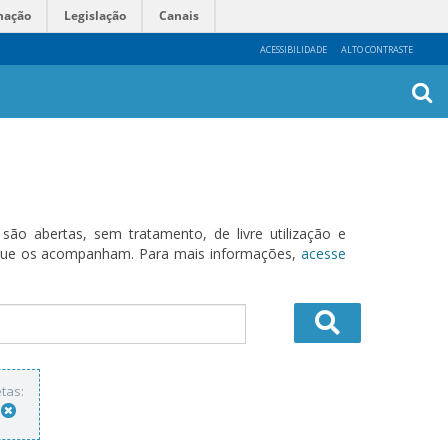
mação
Legislação
Canais
ACESSIBILIDADE
ALTO CONTRASTE
Busca
Avanç
o abertas, sem tratamento, de livre utilização e
s que os acompanham. Para mais informações,
acesse
tas: