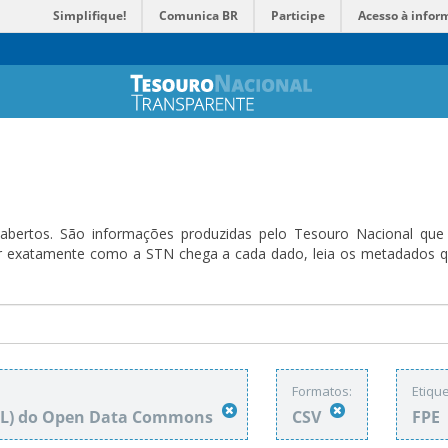
Simplifique!
Comunica BR
Participe
Acesso à infor
bertos. São informações produzidas pelo Tesouro Nacional que sã
ender exatamente como a STN chega a cada dado, leia os metadado
Formatos:
Etique
DbL) do Open Data Commons
CSV
FPE