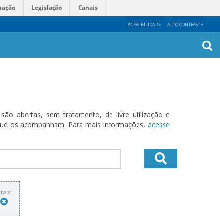
mação
Legislação
Canais
ACESSIBILIDADE
ALTO CONTRASTE
Busca
Avanç
o abertas, sem tratamento, de livre utilização e
s que os acompanham. Para mais informações,
acesse
tas: