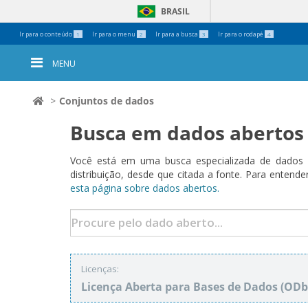
BRASIL
Ferramentas
Ir para o conteúdo
Ir para o menu
Ir para a busca
Ir para o rodapé
1
2
3
4
Pessoais
MENU
Conjuntos de dados
Busca em dados abertos
Você está em uma busca especializada de dados a
distribuição, desde que citada a fonte. Para ent
esta página sobre dados abertos.
Licenças:
Licença Aberta para Bases de Dados (O