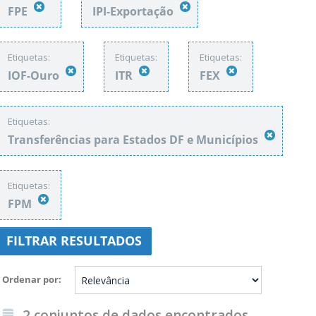
FPE
IPI-Exportação
Etiquetas:
Etiquetas:
Etiquetas:
IOF-Ouro
ITR
FEX
Etiquetas:
Transferências para Estados DF e Municípios
Etiquetas:
FPM
FILTRAR RESULTADOS
Ordenar por
2 conjuntos de dados encontrados