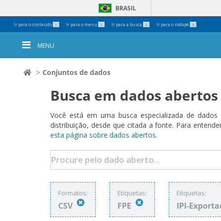
BRASIL
Ferramentas
Ir para o conteúdo
Ir para o menu
Ir para a busca
Ir para o rodapé
1
2
3
4
Pessoais
MENU
Conjuntos de dados
Busca em dados abertos
Você está em uma busca especializada de dados a
distribuição, desde que citada a fonte. Para ent
esta página sobre dados abertos.
Formatos:
Etiquetas:
Etiquetas:
CSV
FPE
IPI-Export