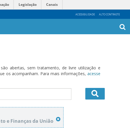
mação
Legislação
Canais
ACESSIBILIDADE
ALTO CONTRASTE
Busca
Avanç
o abertas, sem tratamento, de livre utilização e
s que os acompanham. Para mais informações,
acesse
o e Finanças da União