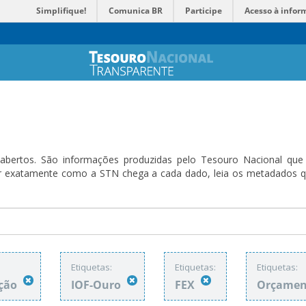
Simplifique!
Comunica BR
Participe
Acesso à infor
bertos. São informações produzidas pelo Tesouro Nacional que sã
ender exatamente como a STN chega a cada dado, leia os metadado
Etiquetas:
Etiquetas:
Etiquetas:
ação
IOF-Ouro
FEX
Orçament