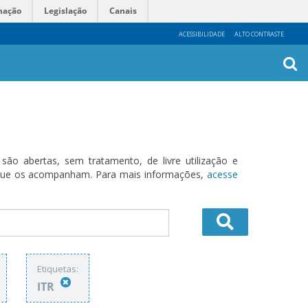
mação
Legislação
Canais
ACESSIBILIDADE
ALTO CONTRASTE
Busca
Avanç
o abertas, sem tratamento, de livre utilização e
s que os acompanham. Para mais informações,
acesse
Etiquetas:
ITR