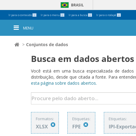
BRASIL
Ferramentas
Ir para o conteúdo
Ir para o menu
Ir para a busca
Ir para o rodapé
1
2
3
4
Pessoais
MENU
Conjuntos de dados
Busca em dados abertos
Você está em uma busca especializada de dados a
distribuição, desde que citada a fonte. Para ent
esta página sobre dados abertos.
Formatos:
Etiquetas:
Etiquetas:
XLSX
FPE
IPI-Export