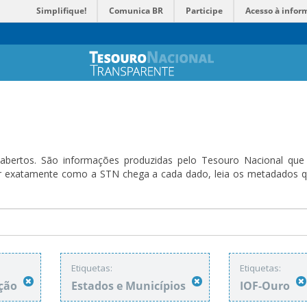
Simplifique!
Comunica BR
Participe
Acesso à infor
bertos. São informações produzidas pelo Tesouro Nacional que sã
ender exatamente como a STN chega a cada dado, leia os metadado
Etiquetas:
Etiquetas:
ação
Estados e Municípios
IOF-Ouro