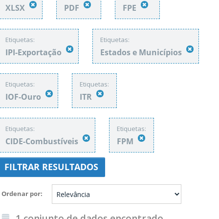
XLSX
PDF
FPE
Etiquetas:
Etiquetas:
IPI-Exportação
Estados e Municípios
Etiquetas:
Etiquetas:
IOF-Ouro
ITR
Etiquetas:
Etiquetas:
CIDE-Combustíveis
FPM
FILTRAR RESULTADOS
Ordenar por
1 conjunto de dados encontrado