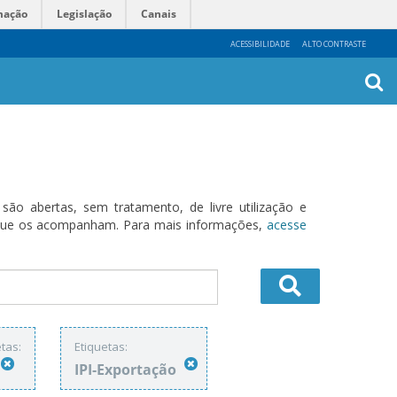
mação
Legislação
Canais
ACESSIBILIDADE
ALTO CONTRASTE
Busca
Avanç
o abertas, sem tratamento, de livre utilização e
s que os acompanham. Para mais informações,
acesse
tas:
Etiquetas:
IPI-Exportação