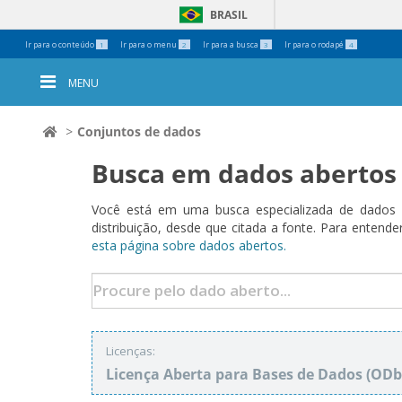
BRASIL
Ferramentas
Ir para o conteúdo
Ir para o menu
Ir para a busca
Ir para o rodapé
1
2
3
4
Pessoais
MENU
Conjuntos de dados
Busca em dados abertos
Você está em uma busca especializada de dados a
distribuição, desde que citada a fonte. Para ent
esta página sobre dados abertos.
Licenças:
Licença Aberta para Bases de Dados (O