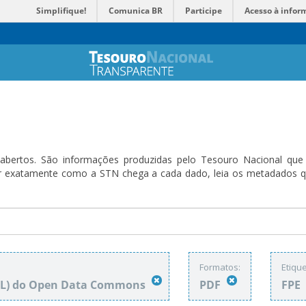
Simplifique!
Comunica BR
Participe
Acesso à infor
bertos. São informações produzidas pelo Tesouro Nacional que sã
ender exatamente como a STN chega a cada dado, leia os metadado
Formatos:
Etique
DbL) do Open Data Commons
PDF
FPE