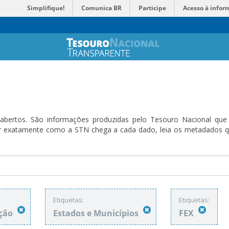
Simplifique!
Comunica BR
Participe
Acesso à infor
bertos. São informações produzidas pelo Tesouro Nacional que sã
ender exatamente como a STN chega a cada dado, leia os metadado
Etiquetas:
Etiquetas:
ação
Estados e Municípios
FEX