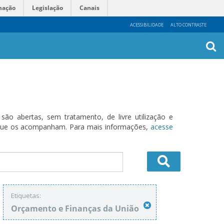
mação
Legislação
Canais
ACESSIBILIDADE
ALTO CONTRASTE
Busca
Avanç
o abertas, sem tratamento, de livre utilização e
s que os acompanham. Para mais informações,
acesse
Etiquetas:
Orçamento e Finanças da União