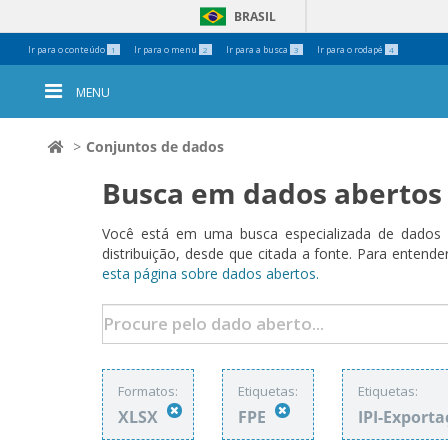
BRASIL
Ferramentas
Ir para o conteúdo
Ir para o menu
Ir para a busca
Ir para o rodapé
1
2
3
4
Pessoais
MENU
Conjuntos de dados
Busca em dados abertos
Você está em uma busca especializada de dados a
distribuição, desde que citada a fonte. Para ent
esta página sobre dados abertos.
Formatos:
Etiquetas:
Etiquetas:
XLSX
FPE
IPI-Export