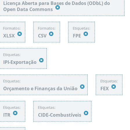
Licença Aberta para Bases de Dados (ODbL) do
Open Data Commons
Formatos:
Formatos:
Etiquetas:
XLSX
CSV
FPE
Etiquetas:
IPI-Exportação
Etiquetas:
Etiquetas:
Orçamento e Finanças da União
FEX
Etiquetas:
Etiquetas:
ITR
CIDE-Combustíveis