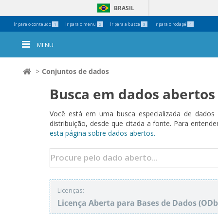
BRASIL
Ferramentas
Ir para o conteúdo
Ir para o menu
Ir para a busca
Ir para o rodapé
1
2
3
4
Pessoais
MENU
Conjuntos de dados
Busca em dados abertos
Você está em uma busca especializada de dados a
distribuição, desde que citada a fonte. Para ent
esta página sobre dados abertos.
Licenças:
Licença Aberta para Bases de Dados (O