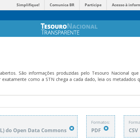
Simplifique!
Comunica BR
Participe
Acesso à infor
bertos. São informações produzidas pelo Tesouro Nacional que sã
ender exatamente como a STN chega a cada dado, leia os metadado
Formatos:
Forma
DbL) do Open Data Commons
PDF
CSV