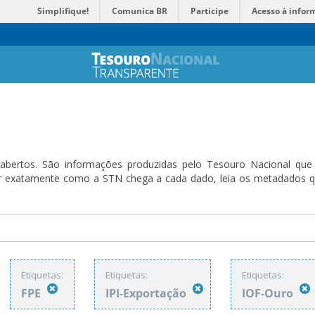
Simplifique!
Comunica BR
Participe
Acesso à infor
bertos. São informações produzidas pelo Tesouro Nacional que sã
ender exatamente como a STN chega a cada dado, leia os metadado
Etiquetas:
Etiquetas:
Etiquetas:
FPE
IPI-Exportação
IOF-Ouro