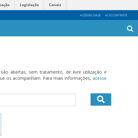
mação
Legislação
Canais
ACESSIBILIDADE
ALTO CONTRASTE
Busca
Avanç
o abertas, sem tratamento, de livre utilização e
s que os acompanham. Para mais informações,
acesse