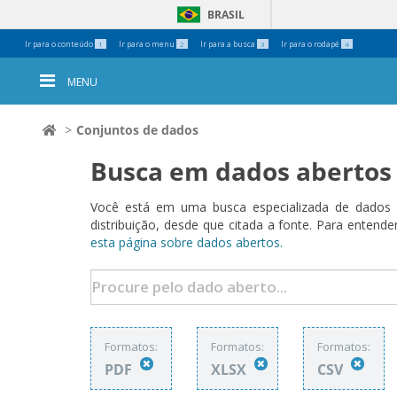
BRASIL
Ferramentas
Ir para o conteúdo
Ir para o menu
Ir para a busca
Ir para o rodapé
1
2
3
4
Pessoais
MENU
Conjuntos de dados
Busca em dados abertos
Você está em uma busca especializada de dados a
distribuição, desde que citada a fonte. Para ent
esta página sobre dados abertos.
Formatos:
Formatos:
Formatos:
PDF
XLSX
CSV