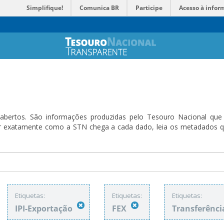
Simplifique!
Comunica BR
Participe
Acesso à infor
bertos. São informações produzidas pelo Tesouro Nacional que sã
ender exatamente como a STN chega a cada dado, leia os metadado
Etiquetas:
Etiquetas:
Etiquetas:
IPI-Exportação
FEX
Transferênci