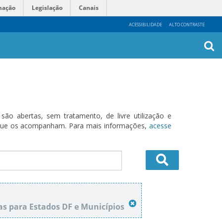
mação
Legislação
Canais
ACESSIBILIDADE
ALTO CONTRASTE
Busca
Avanç
o abertas, sem tratamento, de livre utilização e
s que os acompanham. Para mais informações,
acesse
as para Estados DF e Municípios