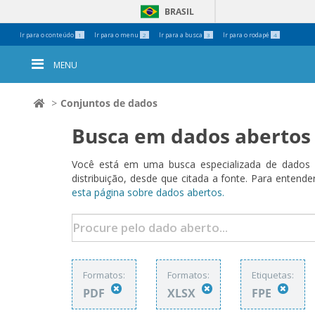
BRASIL
Ferramentas
Ir para o conteúdo
Ir para o menu
Ir para a busca
Ir para o rodapé
1
2
3
4
Pessoais
MENU
Conjuntos de dados
Busca em dados abertos
Você está em uma busca especializada de dados a
distribuição, desde que citada a fonte. Para ent
esta página sobre dados abertos.
Formatos:
Formatos:
Etiquetas:
PDF
XLSX
FPE