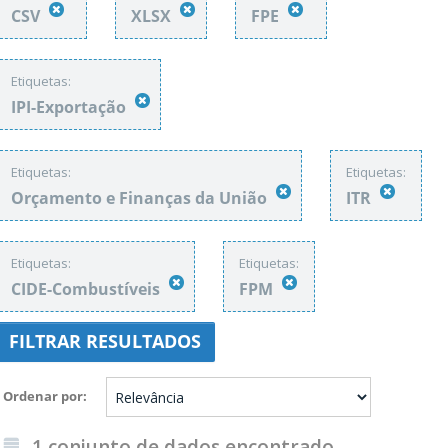
CSV
XLSX
FPE
Etiquetas:
IPI-Exportação
Etiquetas:
Etiquetas:
Orçamento e Finanças da União
ITR
Etiquetas:
Etiquetas:
CIDE-Combustíveis
FPM
FILTRAR RESULTADOS
Ordenar por
1 conjunto de dados encontrado