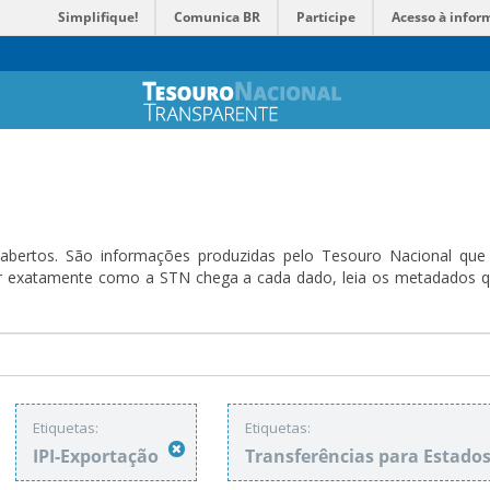
Simplifique!
Comunica BR
Participe
Acesso à infor
bertos. São informações produzidas pelo Tesouro Nacional que sã
ender exatamente como a STN chega a cada dado, leia os metadado
Etiquetas:
Etiquetas:
IPI-Exportação
Transferências para Estado