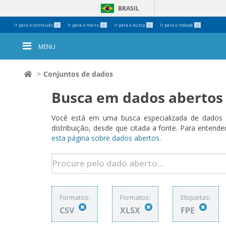
BRASIL
Ferramentas
Ir para o conteúdo
Ir para o menu
Ir para a busca
Ir para o rodapé
1
2
3
4
Pessoais
MENU
Conjuntos de dados
Busca em dados abertos
Você está em uma busca especializada de dados a
distribuição, desde que citada a fonte. Para ent
esta página sobre dados abertos.
Formatos:
Formatos:
Etiquetas:
CSV
XLSX
FPE