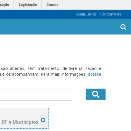
mação
Legislação
Canais
ACESSIBILIDADE
ALTO CONTRASTE
Busca
Avanç
o abertas, sem tratamento, de livre utilização e
s que os acompanham. Para mais informações,
acesse
s DF e Municípios